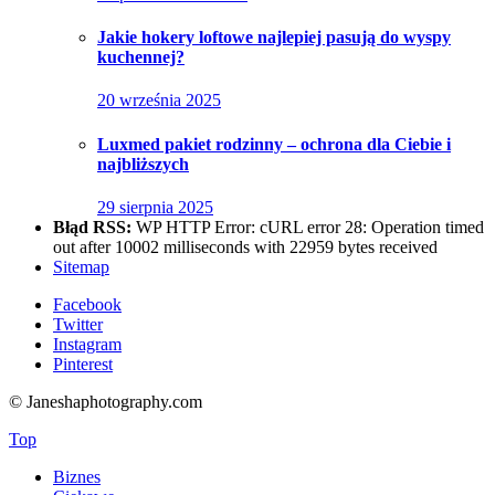
Jakie hokery loftowe najlepiej pasują do wyspy
kuchennej?
20 września 2025
Luxmed pakiet rodzinny – ochrona dla Ciebie i
najbliższych
29 sierpnia 2025
Błąd RSS:
WP HTTP Error: cURL error 28: Operation timed
out after 10002 milliseconds with 22959 bytes received
Sitemap
Facebook
Twitter
Instagram
Pinterest
© Janeshaphotography.com
Top
Biznes