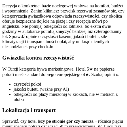
Decyzja o konkretnej bazie noclegowej wpływa na komfort, budżet
i wspomnienia. Zanim klikniesz przycisk rezerwuj zastanów się, czy
kategoryzacja gwiazdkowa odpowiada rzeczywistości, czy okolica
oferuje bezpieczne dojście na plażę i czy recepcja mówi po
angielsku. Nie pomijaj odległości od lotniska, bo ekstra dwie
godziny w autokarze potrafią zmęczyć bardziej niż czterogodzinny
lot. Sprawdź opinie o czystości basenu, jakości bufetu, sile
klimatyzacji i transparentności opłat, aby uniknąć niemiłych
niespodzianek przy check-in.
Gwiazdki kontra rzeczywistość
W Turcji kategoria bywa marketingowa. Hotel 5★ na papierze
potrafi mieć standard dobrego europejskiego 4★. Szukaj opinii o:
czystości pokoi
jakości bufetu (ważne przy AI)
odległości od plaży mierzonej w krokach, nie w metrach z
ulotki
Lokalizacja i transport
Sprawdź, czy hotel leży
po stronie gór czy morza
– różnica pięciu
minut spaceru potrafi oznaczać 50 m przewyższenia. W Turcji taxi