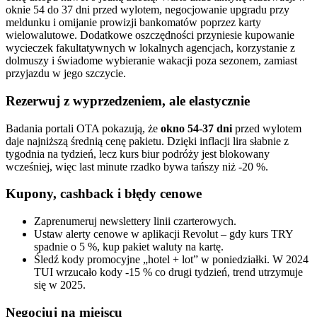
oknie 54 do 37 dni przed wylotem, negocjowanie upgradu przy
meldunku i omijanie prowizji bankomatów poprzez karty
wielowalutowe. Dodatkowe oszczędności przyniesie kupowanie
wycieczek fakultatywnych w lokalnych agencjach, korzystanie z
dolmuszy i świadome wybieranie wakacji poza sezonem, zamiast
przyjazdu w jego szczycie.
Rezerwuj z wyprzedzeniem, ale elastycznie
Badania portali OTA pokazują, że
okno 54-37 dni
przed wylotem
daje najniższą średnią cenę pakietu. Dzięki inflacji lira słabnie z
tygodnia na tydzień, lecz kurs biur podróży jest blokowany
wcześniej, więc last minute rzadko bywa tańszy niż -20 %.
Kupony, cashback i błędy cenowe
Zaprenumeruj newslettery linii czarterowych.
Ustaw alerty cenowe w aplikacji Revolut – gdy kurs TRY
spadnie o 5 %, kup pakiet waluty na kartę.
Śledź kody promocyjne „hotel + lot” w poniedziałki. W 2024
TUI wrzucało kody -15 % co drugi tydzień, trend utrzymuje
się w 2025.
Negocjuj na miejscu