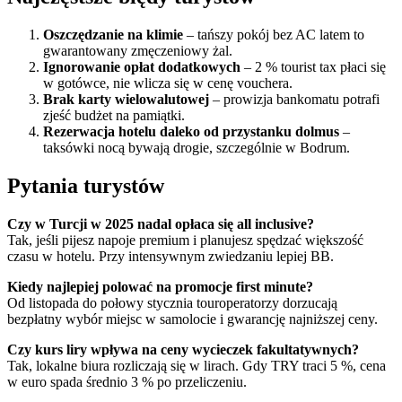
Oszczędzanie na klimie
– tańszy pokój bez AC latem to
gwarantowany zmęczeniowy żal.
Ignorowanie opłat dodatkowych
– 2 % tourist tax płaci się
w gotówce, nie wlicza się w cenę vouchera.
Brak karty wielowalutowej
– prowizja bankomatu potrafi
zjeść budżet na pamiątki.
Rezerwacja hotelu daleko od przystanku dolmus
–
taksówki nocą bywają drogie, szczególnie w Bodrum.
Pytania turystów
Czy w Turcji w 2025 nadal opłaca się all inclusive?
Tak, jeśli pijesz napoje premium i planujesz spędzać większość
czasu w hotelu. Przy intensywnym zwiedzaniu lepiej BB.
Kiedy najlepiej polować na promocje first minute?
Od listopada do połowy stycznia touroperatorzy dorzucają
bezpłatny wybór miejsc w samolocie i gwarancję najniższej ceny.
Czy kurs liry wpływa na ceny wycieczek fakultatywnych?
Tak, lokalne biura rozliczają się w lirach. Gdy TRY traci 5 %, cena
w euro spada średnio 3 % po przeliczeniu.