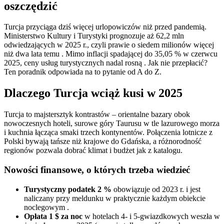
oszczędzić
Turcja przyciąga dziś więcej urlopowiczów niż przed pandemią.
Ministerstwo Kultury i Turystyki prognozuje aż 62,2 mln
odwiedzających w 2025 r., czyli prawie o siedem milionów więcej
niż dwa lata temu . Mimo inflacji spadającej do 35,05 % w czerwcu
2025, ceny usług turystycznych nadal rosną ‍. Jak nie przepłacić?
Ten poradnik odpowiada na to pytanie od A do Z.
Dlaczego Turcja wciąż kusi w 2025
Turcja to majstersztyk kontrastów – orientalne bazary obok
nowoczesnych hoteli, surowe góry Taurusu w tle lazurowego morza
i kuchnia łącząca smaki trzech kontynentów. Połączenia lotnicze z
Polski bywają tańsze niż krajowe do Gdańska, a różnorodność
regionów pozwala dobrać klimat i budżet jak z katalogu.
Nowości finansowe, o których trzeba wiedzieć
Turystyczny podatek 2 %
obowiązuje od 2023 r. i jest
naliczany przy meldunku w praktycznie każdym obiekcie
noclegowym .
Opłata 1 $ za noc
w hotelach 4- i 5-gwiazdkowych weszła w