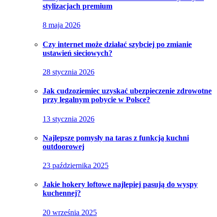
stylizacjach premium
8 maja 2026
Czy internet może działać szybciej po zmianie
ustawień sieciowych?
28 stycznia 2026
Jak cudzoziemiec uzyskać ubezpieczenie zdrowotne
przy legalnym pobycie w Polsce?
13 stycznia 2026
Najlepsze pomysły na taras z funkcją kuchni
outdoorowej
23 października 2025
Jakie hokery loftowe najlepiej pasują do wyspy
kuchennej?
20 września 2025