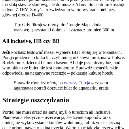
ma stałą stawkę startową, ale dolmusz z Alanyi do centrum kosztuje
jedyne 7 TRY. Z myślą o zwiedzaniu warto wybrać hotel przy
głównej drodze D-400.
Tip: Gdy filtrujesz oferty, do Google Maps dodaj
warstwę „przystanki dolmus” i zaznacz promień 300 m.
All inclusive, HB czy BB
Jeśli kochasz testować meze, wybierz BB i stołuj się w lokantach.
Porcja gözleme to kilka lir, czyli mniej niż kawa mrożona w Polsce.
Rodzinom z dziećmi i fanom basenu AI daje psychiczny luz, pod
warunkiem że bufet nie jest monotonny. Sprawdź menedżerskie
odpowiedzi na negatywne recenzje – pokazują kulturę hotelu.
Sprawdź również ofertę na
wczasy Turcja
– czasem
aggregator potrafi dorzucić bilet do aquaparku gratis.
Strategie oszczędzania
Portfel nie musi drżeć na samą myśl o tureckim all inclusive.
Planowana elastycznie rezerwacja, śledzenie kuponów oraz
umiejętne wykorzystanie kursów walut mogą obniżyć ostateczną
cenę urlopu nawet o jedną trzecią. Warto znać taktykę rezerwacji w