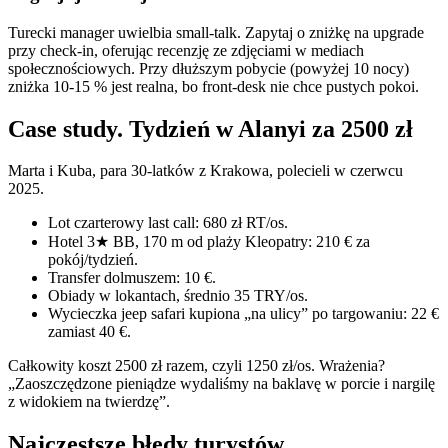
Turecki manager uwielbia small-talk. Zapytaj o zniżkę na upgrade
przy check-in, oferując recenzję ze zdjęciami w mediach
społecznościowych. Przy dłuższym pobycie (powyżej 10 nocy)
zniżka 10-15 % jest realna, bo front-desk nie chce pustych pokoi.
Case study. Tydzień w Alanyi za 2500 zł
Marta i Kuba, para 30-latków z Krakowa, polecieli w czerwcu
2025.
Lot czarterowy last call: 680 zł RT/os.
Hotel 3★ BB, 170 m od plaży Kleopatry: 210 € za
pokój/tydzień.
Transfer dolmuszem: 10 €.
Obiady w lokantach, średnio 35 TRY/os.
Wycieczka jeep safari kupiona „na ulicy” po targowaniu: 22 €
zamiast 40 €.
Całkowity koszt 2500 zł razem, czyli 1250 zł/os. Wrażenia?
„Zaoszczędzone pieniądze wydaliśmy na baklavę w porcie i nargilę
z widokiem na twierdzę”.
Najczęstsze błędy turystów