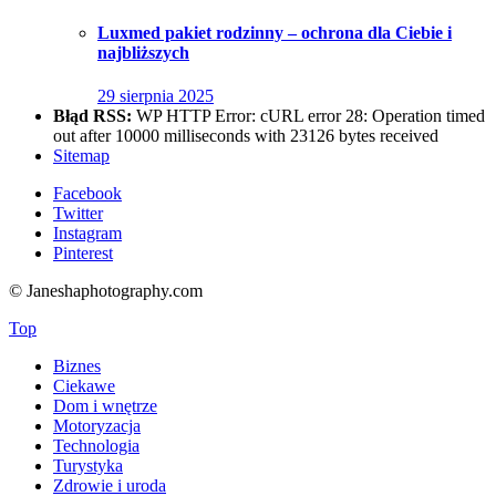
Luxmed pakiet rodzinny – ochrona dla Ciebie i
najbliższych
29 sierpnia 2025
Błąd RSS:
WP HTTP Error: cURL error 28: Operation timed
out after 10000 milliseconds with 23126 bytes received
Sitemap
Facebook
Twitter
Instagram
Pinterest
© Janeshaphotography.com
Top
Biznes
Ciekawe
Dom i wnętrze
Motoryzacja
Technologia
Turystyka
Zdrowie i uroda