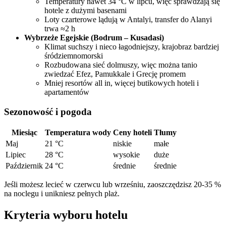
Temperatury nawet 34 °C w lipcu, więc sprawdzają się
hotele z dużymi basenami
Loty czarterowe lądują w Antalyi, transfer do Alanyi
trwa ≈2 h
Wybrzeże Egejskie (Bodrum – Kusadasi)
Klimat suchszy i nieco łagodniejszy, krajobraz bardziej
śródziemnomorski
Rozbudowana sieć dolmuszy, więc można tanio
zwiedzać Efez, Pamukkale i Grecję promem
Mniej resortów all in, więcej butikowych hoteli i
apartamentów
Sezonowość i pogoda
Miesiąc
Temperatura wody
Ceny hoteli
Tłumy
Maj
21 °C
niskie
małe
Lipiec
28 °C
wysokie
duże
Październik
24 °C
średnie
średnie
Jeśli możesz lecieć w czerwcu lub wrześniu, zaoszczędzisz 20-35 %
na noclegu i unikniesz pełnych plaż.
Kryteria wyboru hotelu