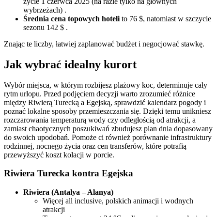
życie 1 czerwca 2025 (na razie tylko na głównych
wybrzeżach) .
Średnia cena topowych hoteli
to 76 $, natomiast w szczycie
sezonu 142 $ .
Znając te liczby, łatwiej zaplanować budżet i negocjować stawkę.
Jak wybrać idealny kurort
Wybór miejsca, w którym rozbijesz plażowy koc, determinuje cały
rytm urlopu. Przed podjęciem decyzji warto zrozumieć różnice
między Riwierą Turecką a Egejską, sprawdzić kalendarz pogody i
poznać lokalne sposoby przemieszczania się. Dzięki temu unikniesz
rozczarowania temperaturą wody czy odległością od atrakcji, a
zamiast chaotycznych poszukiwań zbudujesz plan dnia dopasowany
do swoich upodobań. Pomoże ci również porównanie infrastruktury
rodzinnej, nocnego życia oraz cen transferów, które potrafią
przewyższyć koszt kolacji w porcie.
Riwiera Turecka kontra Egejska
Riwiera (Antalya – Alanya)
Więcej all inclusive, polskich animacji i wodnych
atrakcji